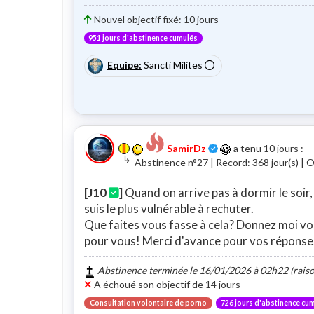
Nouvel objectif fixé: 10 jours
951 jours d'abstinence cumulés
Equipe:
Sancti Milites
Certifié
SamirDz
a tenu 10 jours
:
↳
Abstinence n°27 | Record: 368 jour(s) | Ob
[J10
]
Quand on arrive pas à dormir le soir,
suis le plus vulnérable à rechuter.
Que faites vous fasse à cela? Donnez moi vo
pour vous! Merci d'avance pour vos réponse
Abstinence terminée le 16/01/2026 à 02h22 (raison
A échoué son objectif de 14 jours
Consultation volontaire de porno
726 jours d'abstinence cu