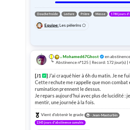
Douche froide
Lecture
Prière
Messe
1780 jours d
Equipe:
Les pèlerins
⬠
Certifié
Mohamed67Ghost
en abstinence
↳
Abstinence n°125 | Record: 172 jour(s) | O
[J1
]
J’ai craqué hier à 6h du matin. Je ne fu
Cette rechute me rappelle que mon combat est
rumination prennent le dessus.
Je repars aujourd’hui avec plus de lucidité : j
mentir, une journée à la fois.
Vient d'obtenir le grade
-
Jean-Masturbin
1345 jours d'abstinence cumulés