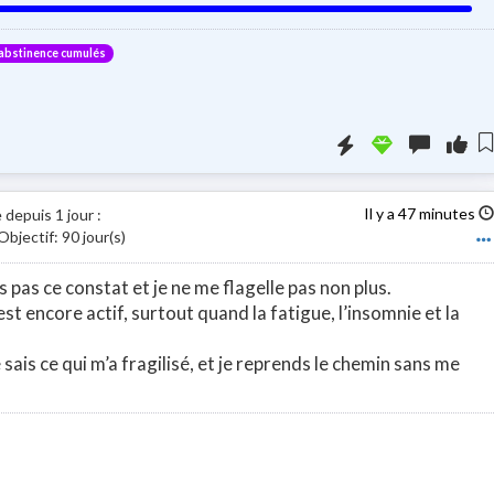
'abstinence cumulés
Booster la visi
Il y a 47 minutes
 depuis 1 jour
:
bjectif: 90 jour(s)
is pas ce constat et je ne me flagelle pas non plus.
 encore actif, surtout quand la fatigue, l’insomnie et la
e sais ce qui m’a fragilisé, et je reprends le chemin sans me