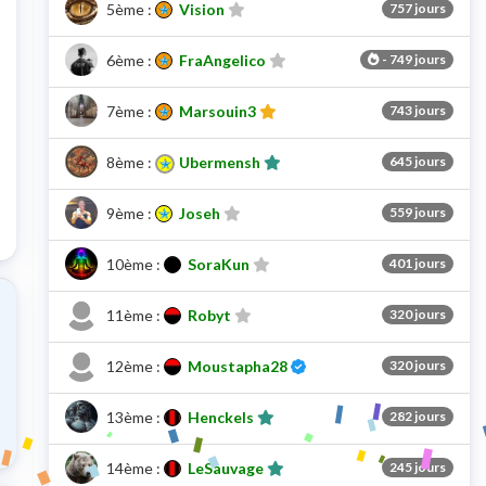
5ème :
Vision
757 jours
6ème :
FraAngelico
-
749 jours
7ème :
Marsouin3
743 jours
8ème :
Ubermensh
645 jours
9ème :
Joseh
559 jours
de ce pointage
10ème :
SoraKun
401 jours
11ème :
Robyt
320 jours
Certifié
12ème :
Moustapha28
320 jours
13ème :
Henckels
282 jours
bilité de ce pointage
14ème :
LeSauvage
245 jours