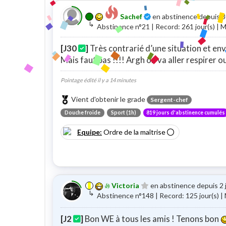
Certifié
Sachef
en abstinence depuis 3
↳
Abstinence n°21 | Record: 261 jour(s) |
[J30
]
Très contrarié d’une situation et en
Mais faut pas !!!! Argh on va aller respirer ou
Pointage édité il y a 14 minutes
Vient d'obtenir le grade
Sergent-chef
Douche froide
Sport (1h)
819 jours d'abstinence cumulés
Equipe:
Ordre de la maîtrise
Victoria
en abstinence depuis 2 
↳
Abstinence n°148 | Record: 125 jour(s) 
[J2
]
Bon WE à tous les amis ! Tenons bon