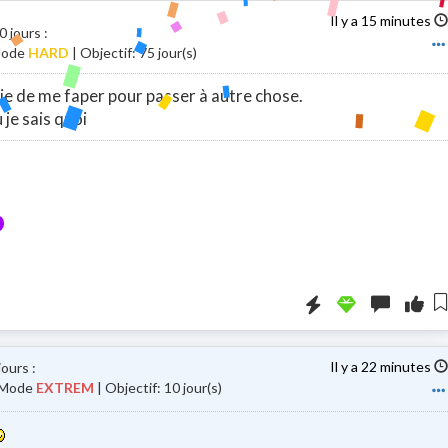
Il y a 15 minutes
0 jours
:
 Mode
HARD
| Objectif: 75 jour(s)
vie de me faper pour passer à autre chose.
 je sais quoi
Booster la visi
Il y a 22 minutes
jours
:
| Mode
EXTREM
| Objectif: 10 jour(s)