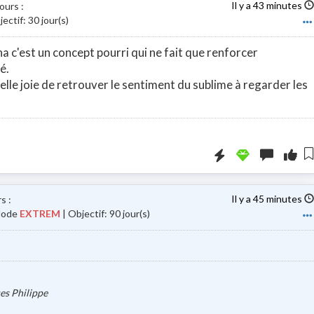
Il y a 43 minutes
jours
:
ectif: 30 jour(s)
a c'est un concept pourri qui ne fait que renforcer
é.
uelle joie de retrouver le sentiment du sublime à regarder les
Booster la visi
Il y a 45 minutes
rs
:
 Mode
EXTREM
| Objectif: 90 jour(s)
es Philippe