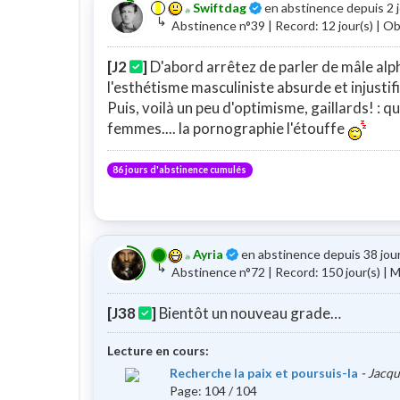
Certifié
Swiftdag
en abstinence depuis 2 
↳
Abstinence n°39 | Record: 12 jour(s) | Obj
[J2
]
D'abord arrêtez de parler de mâle alph
l'esthétisme masculiniste absurde et injustifi
Puis, voilà un peu d'optimisme, gaillards! : q
femmes.... la pornographie l'étouffe
86 jours d'abstinence cumulés
Certifié
Ayria
en abstinence depuis 38 jou
↳
Abstinence n°72 | Record: 150 jour(s) |
[J38
]
Bientôt un nouveau grade…
Lecture en cours:
Recherche la paix et poursuis-la
- Jacqu
Page: 104 / 104