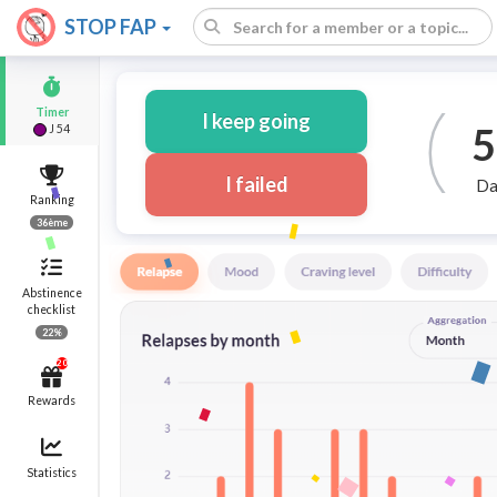
STOP FAP
I keep going
5
Timer
J 54
I failed
Da
Ranking
36ème
Abstinence
checklist
22%
20