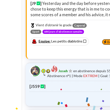
[J9
]
Yesterday and the day before yesterda
chose to keep this energy that is in me to co
some scores of a member and his advice, it 
Vient d'obtenir le grade
Caporal
Sport
644 jours d'abstinence cumulés
Equipe:
Les petits diablotins
Bo
Joseh
en abstinence depuis 5
↳
Abstinence n°1 | Mode
EXTREM
| Goal: 
[J559
]