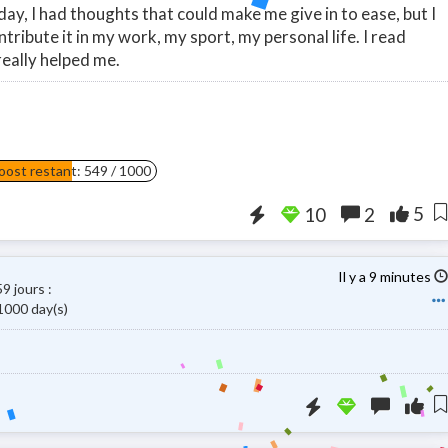
y, I had thoughts that could make me give in to ease, but I
ntribute it in my work, my sport, my personal life. I read
really helped me.
ost restant: 549 / 1000
Booster la visibilité 
5
10
2
Il y a 9 minutes
59 jours
:
1000 day(s)
Booster la visi