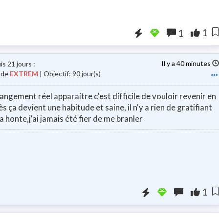
Booster la visibili
1
1
Il y a 40 minutes
is 21 jours
:
Mode
EXTREM
| Objectif: 90 jour(s)
hangement réel apparaitre c'est difficile de vouloir revenir en
ès ça devient une habitude et saine, il n'y a rien de gratifiant
 honte,j'ai jamais été fier de me branler
Booster la visibi
1