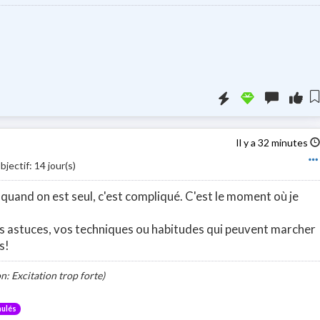
Booster la visi
Il y a 32 minutes
jectif: 14 jour(s)
 quand on est seul, c'est compliqué. C'est le moment où je
s astuces, vos techniques ou habitudes qui peuvent marcher
s!
: Excitation trop forte)
mulés