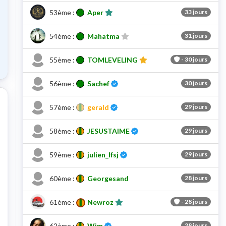
53ème :
Aper
33 jours
54ème :
Mahatma
31 jours
55ème :
TOMLEVELING
-
30 jours
bilité de ce pointage
Certifié
56ème :
Sachef
30 jours
Certifié
57ème :
gerald
29 jours
Certifié
58ème :
JESUSTAIME
29 jours
Certifié
59ème :
julien_lfsj
29 jours
60ème :
Georgesand
28 jours
61ème :
Newroz
-
28 jours
Certifié
62ème :
Wim
28 jours