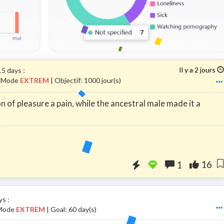
Il y a 2 jours
115 days
:
 | Mode
EXTREM
| Objectif: 1000 jour(s)
of pleasure a pain, while the ancestral male made it a
Booster la visibilit
16
1
ays
:
 Mode
EXTREM
| Goal: 60 day(s)