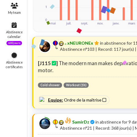
Rewards
Statistics
xNEURONEx
in abstinence for 
↳
Abstinence n°103 | Record: 117 jour(s)
My team
[J115
]
The modern man makes deprivation 
motor.
Cold shower
Workout (1h)
Abstinence
calendar
Equipe:
Ordre de la maîtrise
630 jours
Certifié
SamirDz
in abstinence for 9 d
↳
Abstinence n°21 | Record: 368 jour(s) |
Abstinence
certificates