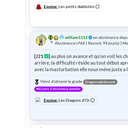
Equipe:
Les petits diablotins
Certifié
william1112
en abstinence depu
↳
Abstinence n°64 | Record: 94 jour(s) | 
[J21
]
au plus on avance et qu'on voit les c
arrière, la difficulté réside au tout début apr
avec la masturbation elle nous mène juste a la
Vient d'obtenir le grade
Dragon adolescent
902 jours d'abstinence cumulés
Equipe:
Les Dragons d'Or