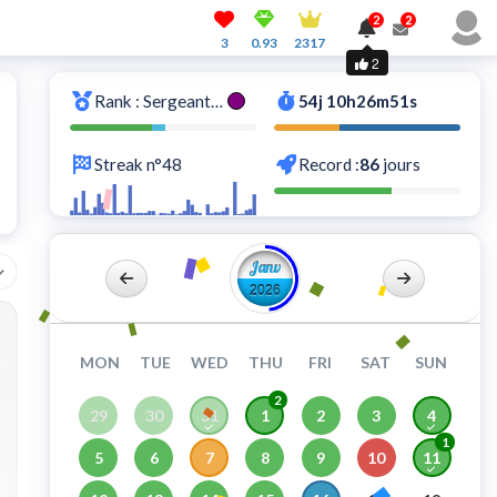
2
2
3
0.93
2317
2
Rank : Sergeant-major
54j 10h26m51s
Streak n°48
Record :
86
jours
Janv
2026
MON
TUE
WED
THU
FRI
SAT
SUN
2
29
30
31
1
2
3
4
1
5
6
7
8
9
10
11