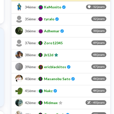
Certifié
34ème :
KeMonito
-
52 jours
té de ce pointage
Certifié
35ème :
tyralo
52 jours
Certifié
36ème :
Adhemar
50 jours
37ème :
Zoro12345
49 jours
38ème :
jb12d
48 jours
Certifié
39ème :
ericblackitos
47 jours
Certifié
40ème :
Masanobu Sato
46 jours
Certifié
41ème :
Nakz
44 jours
lité de ce pointage
42ème :
Midmax
-
40 jours
Certifié